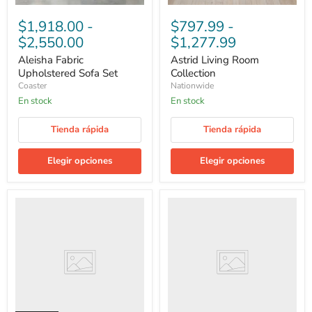
$1,918.00
-
$797.99
-
$2,550.00
$1,277.99
Aleisha Fabric
Astrid Living Room
Upholstered Sofa Set
Collection
Coaster
Nationwide
En stock
En stock
Tienda rápida
Tienda rápida
Elegir opciones
Elegir opciones
Sven
Freja
Living
Living
Room
Room
Collection
Collection