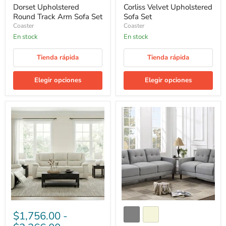
Dorset Upholstered
Corliss Velvet Upholstered
Round Track Arm Sofa Set
Sofa Set
Coaster
Coaster
En stock
En stock
Tienda rápida
Tienda rápida
Elegir opciones
Elegir opciones
Camila
Bowen
Upholstered
Upholstered
Reclining
Track
Sofa
Arm
Set
Tufted
Sofa
Set
$1,756.00
-