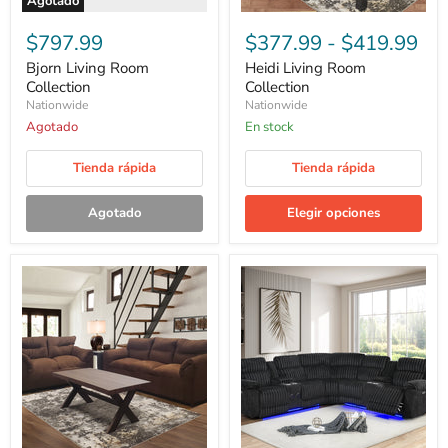
Agotado
$797.99
$377.99
-
$419.99
Bjorn Living Room
Heidi Living Room
Collection
Collection
Nationwide
Nationwide
Agotado
En stock
Tienda rápida
Tienda rápida
Agotado
Elegir opciones
Rolf
Brigitte
Living
Living
Room
Room
Collection
Collection