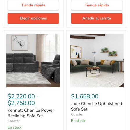
Tienda rápida
Tienda rápida
Elegir opciones
Añadir al carrito
Kennett
Jade
Chenille
Chenille
Power
Upholstered
Reclining
Sofa
Sofa
Set
Set
$2,220.00
-
$1,658.00
$2,758.00
Jade Chenille Upholstered
Sofa Set
Kennett Chenille Power
Coaster
Reclining Sofa Set
En stock
Coaster
En stock