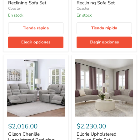
Reclining Sofa Set
Reclining Sofa Set
Coaster
Coaster
En stock
En stock
Tienda rápida
Tienda rápida
Elegir opciones
Elegir opciones
Gilson
Ellorie
Chenille
Upholstered
Upholstered
Curved
Reclining
Sofa
Sofa
Set
Set
$2,016.00
$2,230.00
Gilson Chenille
Ellorie Upholstered