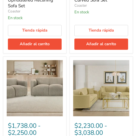
Upholstered Reclining
Curved Sofa Set
Sofa Set
Coaster
Coaster
En stock
En stock
Tienda rápida
Tienda rápida
Añadir al carrito
Añadir al carrito
Dorset
Corliss
Upholstered
Velvet
Round
Upholstered
Track
Sofa
Arm
Set
Sofa
Set
$1,738.00
-
$2,230.00
-
$2,250.00
$3,038.00