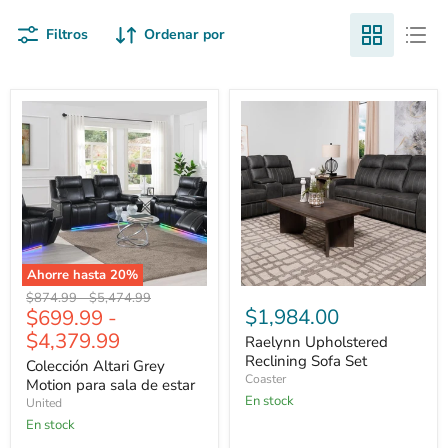
Filtros
Ordenar por
Colección
Raelynn
Altari
Upholstered
Grey
Reclining
Motion
Sofa
para
Set
sala
de
estar
Ahorre hasta
20
%
Precio
Precio
$874.99
-
$5,474.99
$1,984.00
$699.99
-
original
original
$4,379.99
Raelynn Upholstered
Reclining Sofa Set
Colección Altari Grey
Coaster
Motion para sala de estar
En stock
United
En stock