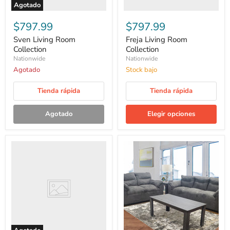
Agotado
$797.99
$797.99
Sven Living Room
Freja Living Room
Collection
Collection
Nationwide
Nationwide
Agotado
Stock bajo
Tienda rápida
Tienda rápida
Agotado
Elegir opciones
Bjorn
Heidi
Living
Living
Room
Room
Collection
Collection