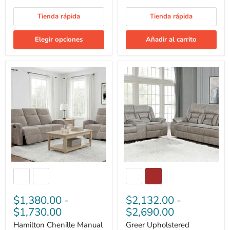
Tienda rápida
Tienda rápida
Elegir opciones
Añadir al carrito
Hamilton
Greer
Chenille
Upholstered
Manual
Reclining
Reclining
Sofa
Sofa
Set
Set
$1,380.00
-
$2,132.00
-
$1,730.00
$2,690.00
Hamilton Chenille Manual
Greer Upholstered