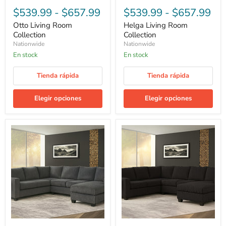
$539.99
-
$657.99
$539.99
-
$657.99
Otto Living Room
Helga Living Room
Collection
Collection
Nationwide
Nationwide
En stock
En stock
Tienda rápida
Tienda rápida
Elegir opciones
Elegir opciones
Dieter
Anneliese
Living
Living
Room
Room
Collection
Collection