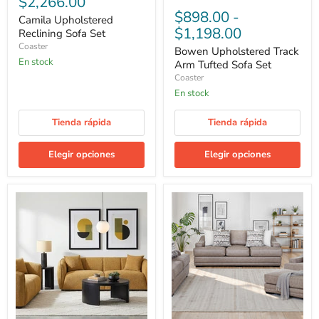
$2,266.00
$898.00
-
Camila Upholstered
$1,198.00
Reclining Sofa Set
Coaster
Bowen Upholstered Track
En stock
Arm Tufted Sofa Set
Coaster
En stock
Tienda rápida
Tienda rápida
Elegir opciones
Elegir opciones
Aleisha
Astrid
Fabric
Living
Upholstered
Room
Sofa
Collection
Set