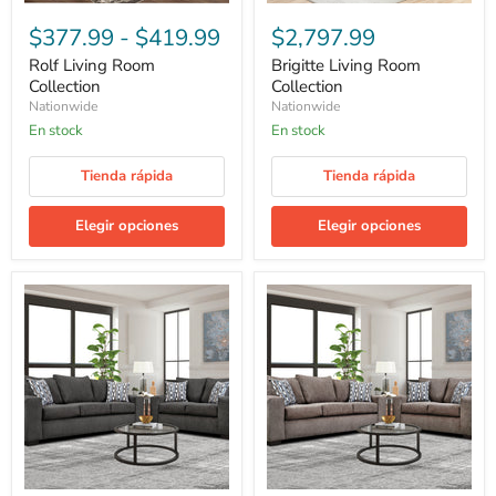
$377.99
-
$419.99
$2,797.99
Rolf Living Room
Brigitte Living Room
Collection
Collection
Nationwide
Nationwide
En stock
En stock
Tienda rápida
Tienda rápida
Elegir opciones
Elegir opciones
Otto
Helga
Living
Living
Room
Room
Collection
Collection